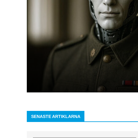
AI
Chefens val
Ledarskap
AI som stöd – agentiskt ledarska
SENASTE ARTIKLARNA