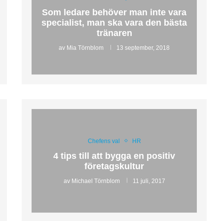
Som ledare behöver man inte vara
specialist, man ska vara den bästa
tränaren
av
Mia Törnblom
13 september, 2018
Chefens val
HR
4 tips till att bygga en positiv
företagskultur
av
Michael Törnblom
11 juli, 2017