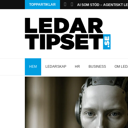
TOPPARTIKLAR
AI SOM STÖD – AGENTISKT 
HEM
LEDARSKAP
HR
BUSINESS
OM LED