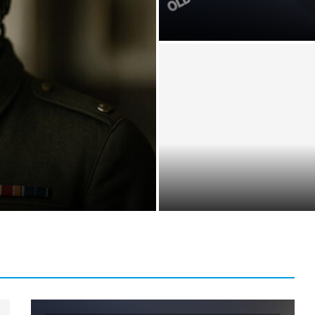
presentation av ledande
modeller
Mät motivationen hos
p för framtiden
medarbetarna – 11 tips