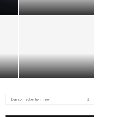
5 av 10 går med på
lönesänkning för distansarbete
Omedvetna fördomar – Ett
osynligt hinder för jämlikhet