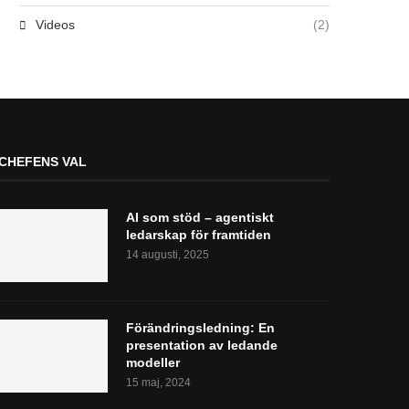
Videos
(2)
CHEFENS VAL
AI som stöd – agentiskt
ledarskap för framtiden
14 augusti, 2025
Förändringsledning: En
presentation av ledande
modeller
15 maj, 2024