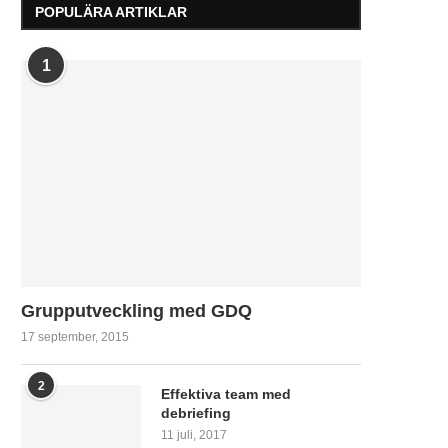
POPULÄRA ARTIKLAR
1
Grupputveckling med GDQ
17 september, 2015
2
Effektiva team med
debriefing
11 juli, 2017