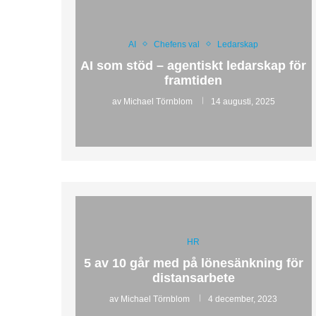
AI
Chefens val
Ledarskap
AI som stöd – agentiskt ledarskap för
framtiden
av
Michael Törnblom
14 augusti, 2025
HR
5 av 10 går med på lönesänkning för
distansarbete
av
Michael Törnblom
4 december, 2023