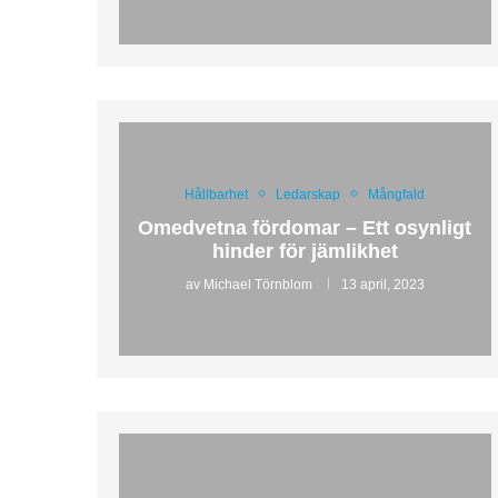
Hållbarhet
Ledarskap
Mångfald
Omedvetna fördomar – Ett osynligt
hinder för jämlikhet
av
Michael Törnblom
13 april, 2023