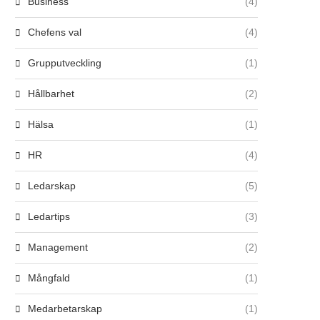
Business
(4)
Chefens val
(4)
Grupputveckling
(1)
Hållbarhet
(2)
Hälsa
(1)
HR
(4)
Ledarskap
(5)
Ledartips
(3)
Management
(2)
Mångfald
(1)
Medarbetarskap
(1)