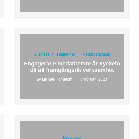
Business
Hållbarhet
Medarbetarskap
Engagerade medarbetare är nyckeln
till all framgångsrik verksamhet
av
Michael Törnblom
8 februari, 2023
Ledarskap