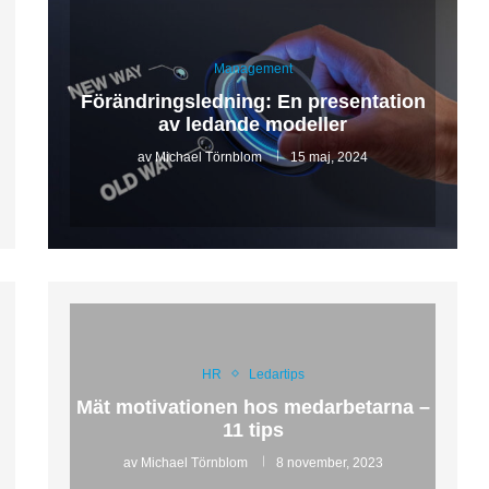
Management
Förändringsledning: En presentation
av ledande modeller
av
Michael Törnblom
15 maj, 2024
HR
Ledartips
Mät motivationen hos medarbetarna –
11 tips
av
Michael Törnblom
8 november, 2023