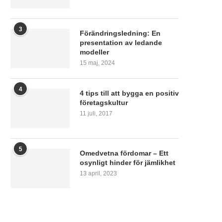
3
Förändringsledning: En
presentation av ledande
modeller
15 maj, 2024
4
4 tips till att bygga en positiv
företagskultur
11 juli, 2017
5
Omedvetna fördomar – Ett
osynligt hinder för jämlikhet
13 april, 2023