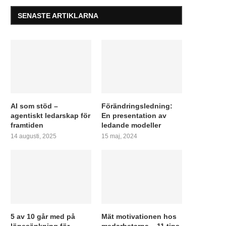
SENASTE ARTIKLARNA
AI som stöd –
Förändringsledning:
agentiskt ledarskap för
En presentation av
framtiden
ledande modeller
14 augusti, 2025
15 maj, 2024
5 av 10 går med på
Mät motivationen hos
lönesänkning för
medarbetarna – 11 tips