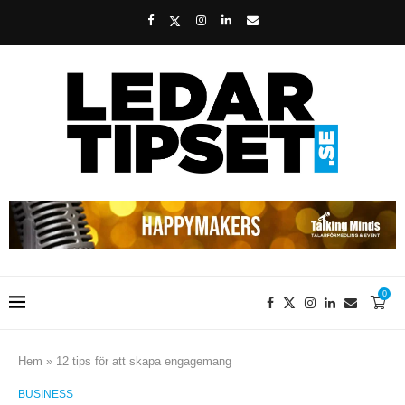
0
Hem
»
12 tips för att skapa engagemang
BUSINESS