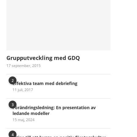
Grupputveckling med GDQ
17 september, 2015
2
Effektiva team med debriefing
11 juli, 2017
3
Förändringsledning: En presentation av
ledande modeller
15 maj, 2024
4