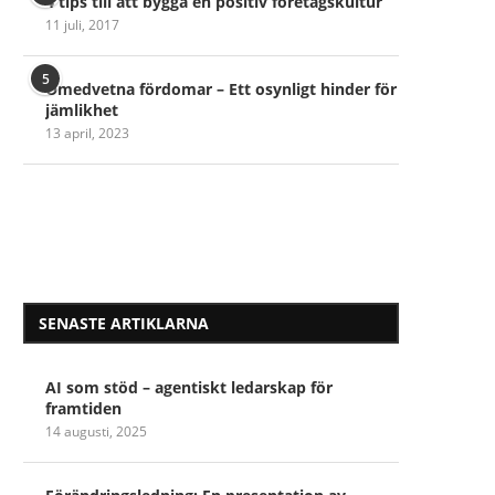
4 tips till att bygga en positiv företagskultur
11 juli, 2017
5
Omedvetna fördomar – Ett osynligt hinder för
jämlikhet
13 april, 2023
SENASTE ARTIKLARNA
AI som stöd – agentiskt ledarskap för
framtiden
14 augusti, 2025