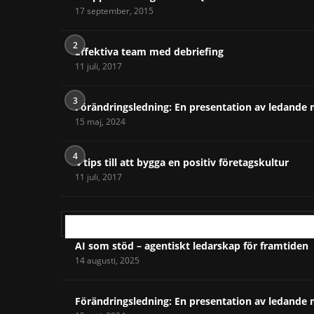
17 september, 2015
2
Effektiva team med debriefing
11 juli, 2017
3
Förändringsledning: En presentation av ledande 
15 maj, 2024
4
4 tips till att bygga en positiv företagskultur
11 juli, 2017
CHEFENS VAL
AI som stöd – agentiskt ledarskap för framtiden
14 augusti, 2025
Förändringsledning: En presentation av ledande 