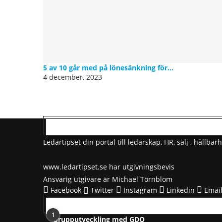
5 av 10 går med på lönesänkning för...
4 december, 2023
OM LEDARTIPSET
Ledartipset din portal till ledarskap, HR, sälj , håll
www.ledartipset.se har utgivningsbevis
Ansvarig utgivare är Michael Törnblom
Facebook
Twitter
Instagram
Linkedin
Emai
POPULÄRA ARTIKLAR
1
Grupputveckling med GDQ