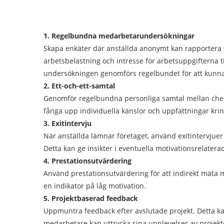
1. Regelbundna medarbetarundersökningar
Skapa enkäter där anställda anonymt kan rapportera si
arbetsbelastning och intresse för arbetsuppgifterna til
undersökningen genomförs regelbundet för att kunna 
2. Ett-och-ett-samtal
Genomför regelbundna personliga samtal mellan chef
fånga upp individuella känslor och uppfattningar kri
3. Exitintervju
När anställda lämnar företaget, använd exitintervjuer 
Detta kan ge insikter i eventuella motivationsrelater
4. Prestationsutvärdering
Använd prestationsutvärdering för att indirekt mäta mo
en indikator på låg motivation.
5. Projektbaserad feedback
Uppmuntra feedback efter avslutade projekt. Detta ka
medarbetare kan uttrycka sina upplevelser av projek