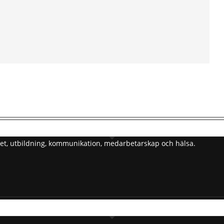
barhet, utbildning, kommunikation, medarbetarskap och hälsa.
l