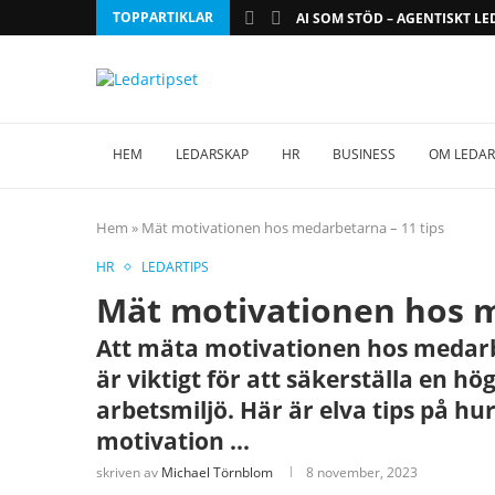
TOPPARTIKLAR
AI SOM STÖD – AGENTISKT L
HEM
LEDARSKAP
HR
BUSINESS
OM LEDAR
Hem
»
Mät motivationen hos medarbetarna – 11 tips
HR
LEDARTIPS
Mät motivationen hos m
Att mäta motivationen hos medarb
är viktigt för att säkerställa en hö
arbetsmiljö. Här är elva tips på hu
motivation ...
skriven av
Michael Törnblom
8 november, 2023