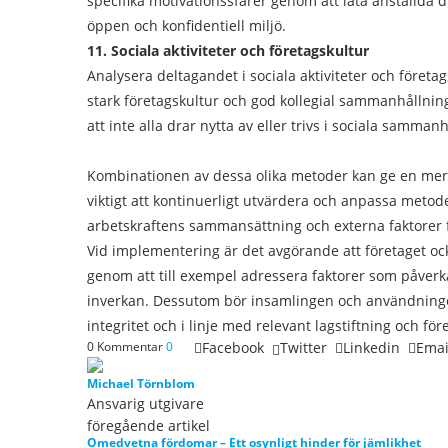
specifika motivationssfärer genom att låta anställda d
öppen och konfidentiell miljö.
11. Sociala aktiviteter och företagskultur
Analysera deltagandet i sociala aktiviteter och föret
stark företagskultur och god kollegial sammanhållning
att inte alla drar nytta av eller trivs i sociala samm
Kombinationen av dessa olika metoder kan ge en mer
viktigt att kontinuerligt utvärdera och anpassa metode
arbetskraftens sammansättning och externa faktorer f
Vid implementering är det avgörande att företaget oc
genom att till exempel adressera faktorer som påverka
inverkan. Dessutom bör insamlingen och användninge
integritet och i linje med relevant lagstiftning och fö
0 Kommentar
0
Facebook
Twitter
Linkedin
Emai
Michael Törnblom
Ansvarig utgivare
föregående artikel
Omedvetna fördomar – Ett osynligt hinder för jämlikhet