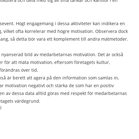
iskutera och dela med sig av sina tankar och känslor i en
agsevent. Högt engagemang i dessa aktiviteter kan indikera en
, vilket ofta korrelerar med högre motivation. Observera dock
anhang, så detta bör vara ett komplement till andra mätmetoder.
 nyanserad bild av medarbetarnas motivation. Det är också
r för att mäta motivation, eftersom företagets kultur,
örändras över tid.
kså är berett att agera på den information som samlas in,
r motivation negativt och stärka de som har en positiv
n av dessa data alltid göras med respekt för medarbetarnas
retagets värdegrund.
l