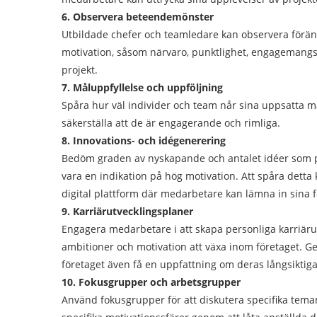
6. Observera beteendemönster
Utbildade chefer och teamledare kan observera förän
motivation, såsom närvaro, punktlighet, engagemangsniv
projekt.
7. Måluppfyllelse och uppföljning
Spåra hur väl individer och team når sina uppsatta m
säkerställa att de är engagerande och rimliga.
8. Innovations- och idégenerering
Bedöm graden av nyskapande och antalet idéer som pe
vara en indikation på hög motivation. Att spåra detta
digital plattform där medarbetare kan lämna in sina f
9. Karriärutvecklingsplaner
Engagera medarbetare i att skapa personliga karriäru
ambitioner och motivation att växa inom företaget. Ge
företaget även få en uppfattning om deras långsikti
10. Fokusgrupper och arbetsgrupper
Använd fokusgrupper för att diskutera specifika teman