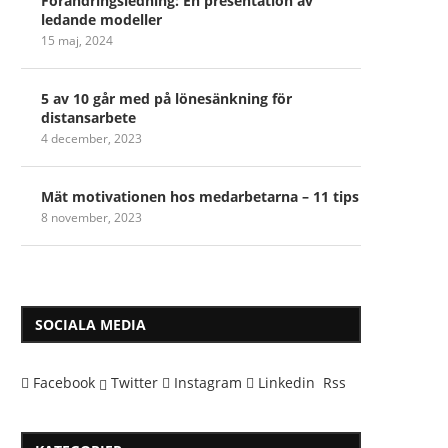
Förändringsledning: En presentation av
ledande modeller
15 maj, 2024
5 av 10 går med på lönesänkning för
distansarbete
4 december, 2023
Mät motivationen hos medarbetarna – 11 tips
8 november, 2023
SOCIALA MEDIA
Facebook
Twitter
Instagram
Linkedin
Rss