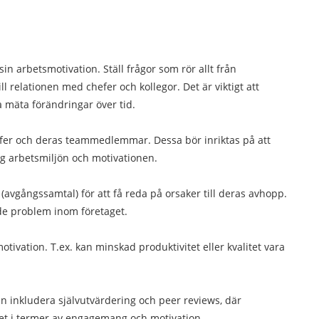
n arbetsmotivation. Ställ frågor som rör allt från
l relationen med chefer och kollegor. Det är viktigt att
mäta förändringar över tid.
er och deras teammedlemmar. Dessa bör inriktas på att
ng arbetsmiljön och motivationen.
(avgångssamtal) för att få reda på orsaker till deras avhopp.
ade problem inom företaget.
tivation. T.ex. kan minskad produktivitet eller kvalitet vara
n inkludera självutvärdering och peer reviews, där
tet i termer av engagemang och motivation.