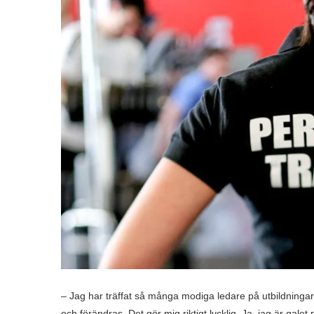
– Jag har träffat så många modiga ledare på utbildninga
och förändras. Det gör mig riktigt lycklig. Ja, jag är gal