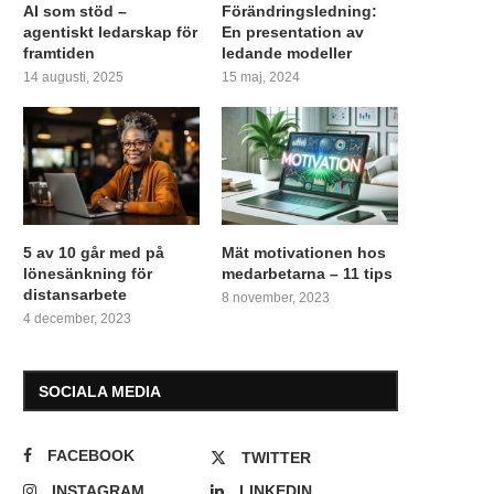
AI som stöd –
Förändringsledning:
agentiskt ledarskap för
En presentation av
framtiden
ledande modeller
14 augusti, 2025
15 maj, 2024
5 av 10 går med på
Mät motivationen hos
lönesänkning för
medarbetarna – 11 tips
distansarbete
8 november, 2023
4 december, 2023
SOCIALA MEDIA
FACEBOOK
TWITTER
INSTAGRAM
LINKEDIN