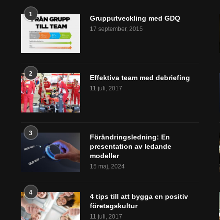
1
Grupputveckling med GDQ
17 september, 2015
2
Effektiva team med debriefing
11 juli, 2017
3
Förändringsledning: En
presentation av ledande
modeller
15 maj, 2024
4
4 tips till att bygga en positiv
företagskultur
11 juli, 2017