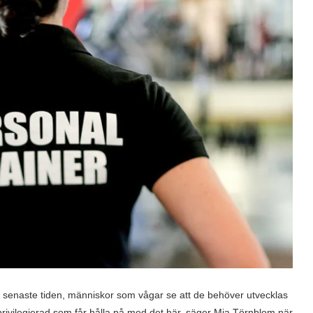
r senaste tiden, människor som vågar se att de behöver utvecklas
et privilegierad som får hålla på med det här, säger Mia Törnblom när