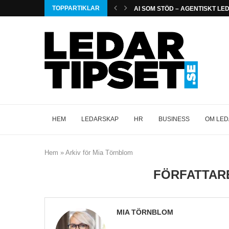
TOPPARTIKLAR
AI SOM STÖD – AGENTISKT L
HEM
LEDARSKAP
HR
BUSINESS
OM LED
Hem
»
Arkiv för Mia Törnblom
FÖRFATTA
MIA TÖRNBLOM