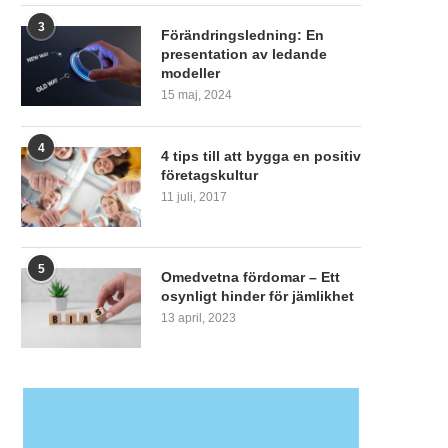
3
Förändringsledning: En
presentation av ledande
modeller
15 maj, 2024
4
4 tips till att bygga en positiv
företagskultur
11 juli, 2017
5
Omedvetna fördomar – Ett
osynligt hinder för jämlikhet
13 april, 2023