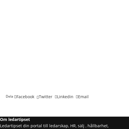
person
create
comment
Om
Inlägg
Kommentarer
sentiment_dissa
Din profil ser lite tom ut. Varför inte
lägga till lite
information
?
Dela
Facebook
Twitter
Linkedin
Email
Om ledartipset
Ledartipset din portal till ledarskap, HR, sälj , hållbarhet,