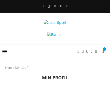
0
Hem
»
Min profil
MIN PROFIL
settings