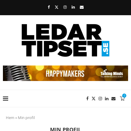
0
Hem
»
Min profil
MIN PROFIL