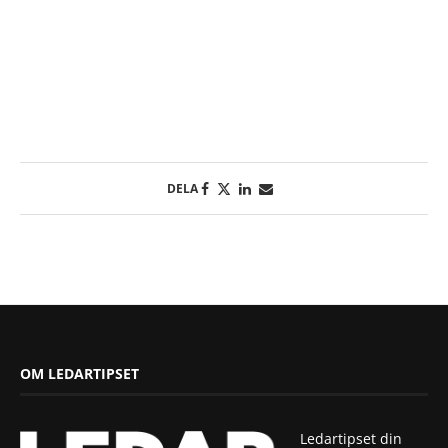
ska vara den bästa tränaren
12 tips för att skapa engagemang
4 tips till att bygga en positiv företagskultur
Se fler inlägg
DELA
OM LEDARTIPSET
Ledartipset din