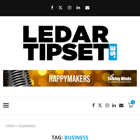
0
Hem
»
business
TAG:
BUSINESS