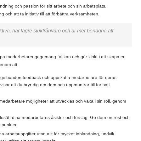
ng och passion för sitt arbete och sin arbetsplats.
och att ta initiativ till att förbättra verksamheten.
tiva, har lägre sjukfrånvaro och är mer benägna att
kapa medarbetarengagemang. Vi kan och gör klokt i att skapa en
genom att:
gelbunden feedback och uppskatta medarbetare för deras
visar att du bryr dig om dem och uppmuntrar till fortsatt
ud medarbetare möjligheter att utvecklas och växa i sin roll, genom
desätt dina medarbetares åsikter och förslag. Ge dem en röst och
npunkter.
a arbetsuppgifter utan allt för mycket inblandning, undvik
mer utföra sitt arbete korrekt.