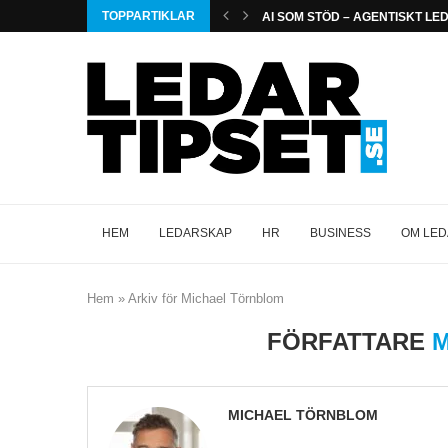
TOPPARTIKLAR
AI SOM STÖD – AGENTISKT L
HEM
LEDARSKAP
HR
BUSINESS
OM LED
Hem
»
Arkiv för Michael Törnblom
FÖRFATTARE
M
MICHAEL TÖRNBLOM