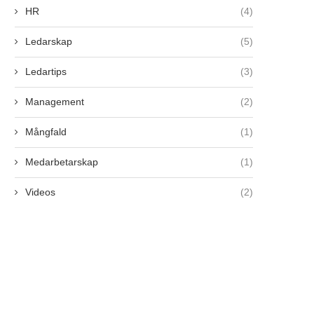
HR
(4)
Ledarskap
(5)
Ledartips
(3)
Management
(2)
Mångfald
(1)
Medarbetarskap
(1)
Videos
(2)