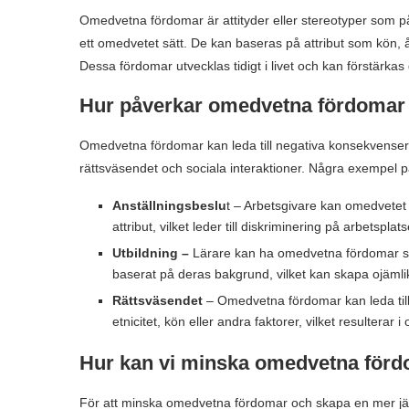
Omedvetna fördomar är attityder eller stereotyper som p
ett omedvetet sätt. De kan baseras på attribut som kön, åld
Dessa fördomar utvecklas tidigt i livet och kan förstärkas
Hur påverkar omedvetna fördomar
Omedvetna fördomar kan leda till negativa konsekvenser 
rättsväsendet och sociala interaktioner. Några exempel 
Anställningsbeslu
t – Arbetsgivare kan omedvetet 
attribut, vilket leder till diskriminering på arbetsplat
Utbildning –
Lärare kan ha omedvetna fördomar so
baserat på deras bakgrund, vilket kan skapa ojämlik
Rättsväsendet
– Omedvetna fördomar kan leda til
etnicitet, kön eller andra faktorer, vilket resulterar i o
Hur kan vi minska omedvetna för
För att minska omedvetna fördomar och skapa en mer jämlik