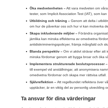
Öka medvetenheten –
Att vara medveten om våra 
tester, som Implicit Association Test (IAT), som kan
Utbildning och träning –
Genom att delta i utbil
om hur de påverkar oss och hur vi kan motverka d
Skapa inkluderande miljöer –
Förändra organisati
jämlika kan minska effekterna av omedvetna fördom 
antidiskrimineringspolicyer, främja mångfald och s
Blanda perspektiv –
Om vi aktivt strävar efter at
minska fördomar genom att bygga broar och öka vår f
Implementera strukturerade beslutsprocesser –
till exempel vid anställningar, att anonymisera namn,
omedvetna fördomar och skapa mer rättvisa utfall.
Självreflektion –
Att regelbundet reflektera över 
upptäcker, är en viktig del av personlig utveckling o
Ta ansvar för dina värderingar