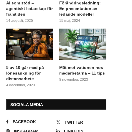
AI som stöd –
Förändringsledning:
agentiskt ledarskap för
En presentation av
framtiden
ledande modeller
14 augusti, 2025
15 maj, 2024
5 av 10 går med på
Mät motivationen hos
lönesänkning för
medarbetarna – 11 tips
distansarbete
8 november, 2023
4 december, 2023
SOCIALA MEDIA
FACEBOOK
TWITTER
INSTAGRAM
LINKEDIN