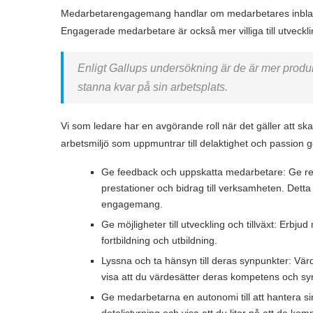
Medarbetarengagemang handlar om medarbetares inblandni
Engagerade medarbetare är också mer villiga till utveckling 
Enligt Gallups undersökning är de är mer produk
stanna kvar på sin arbetsplats.
Vi som ledare har en avgörande roll när det gäller att s
arbetsmiljö som uppmuntrar till delaktighet och passion 
Ge feedback och uppskatta medarbetare: Ge re
prestationer och bidrag till verksamheten. Detta 
engagemang.
Ge möjligheter till utveckling och tillväxt: Erbj
fortbildning och utbildning.
Lyssna och ta hänsyn till deras synpunkter: Vär
visa att du värdesätter deras kompetens och sy
Ge medarbetarna en autonomi till att hantera sin
detaljstyrning och visa att du litar på att de kom