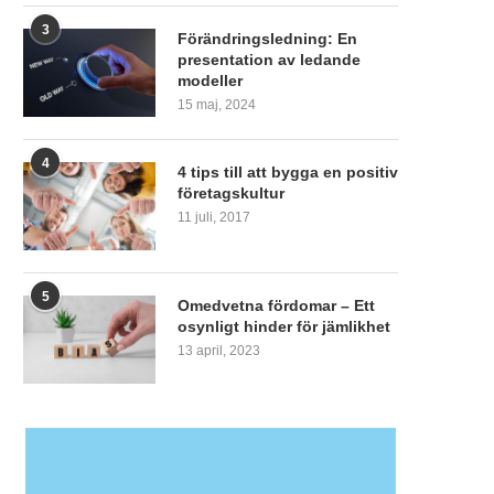
3
Förändringsledning: En
presentation av ledande
modeller
15 maj, 2024
4
4 tips till att bygga en positiv
företagskultur
11 juli, 2017
5
Omedvetna fördomar – Ett
osynligt hinder för jämlikhet
13 april, 2023