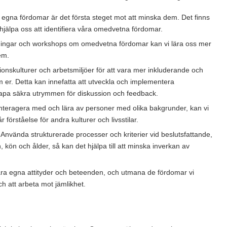
egna fördomar är det första steget mot att minska dem. Det finns
 hjälpa oss att identifiera våra omedvetna fördomar.
dningar och workshops om omedvetna fördomar kan vi lära oss mer
em.
onskulturer och arbetsmiljöer för att vara mer inkluderande och
er. Detta kan innefatta att utveckla och implementera
kapa säkra utrymmen för diskussion och feedback.
t interagera med och lära av personer med olika bakgrunder, kan vi
örståelse för andra kulturer och livsstilar.
Använda strukturerade processer och kriterier vid beslutsfattande,
 kön och ålder, så kan det hjälpa till att minska inverkan av
våra egna attityder och beteenden, och utmana de fördomar vi
ch att arbeta mot jämlikhet.