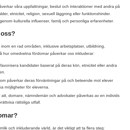
åverkar våra uppfattningar, beslut och interaktioner med andra på
er, etnicitet, religion, sexuell läggning eller funktionshinder.
 genom kulturella influenser, familj och personliga erfarenheter.
 oss?
inom en rad områden, inklusive arbetsplatser, utbildning,
på hur omedvetna fördomar påverkar oss inkluderar:
favorisera kandidater baserat på deras kön, etnicitet eller andra
sen.
m påverkar deras förväntningar på och beteende mot elever
a möjligheter för eleverna.
l att, domare, nämndemän och advokater påverkas av en individs
rättvisa rättsliga utfall.
domar?
 och inkluderande värld, är det viktigt att ta flera steg: